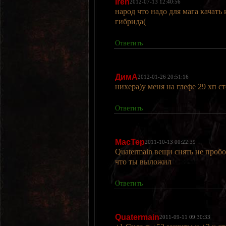
Iren
2012-07-13 12:40:56
народ что надо для мага качать 
гибрида(
Ответить
ДимА
2012-01-26 20:51:16
нихера)у меня на глефе 29 хп с
Ответить
MacTep
2011-10-13 00:22:39
Quatermain вещи снять не проб
что ты выложил
Ответить
Quatermain
2011-09-11 09:30:33