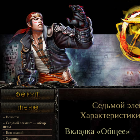
Седьмой эле
Характеристики
»
Новости
»
Седьмой элемент — обзор
игры
Вкладка «Общее»
»
База знаний
»
Хроники