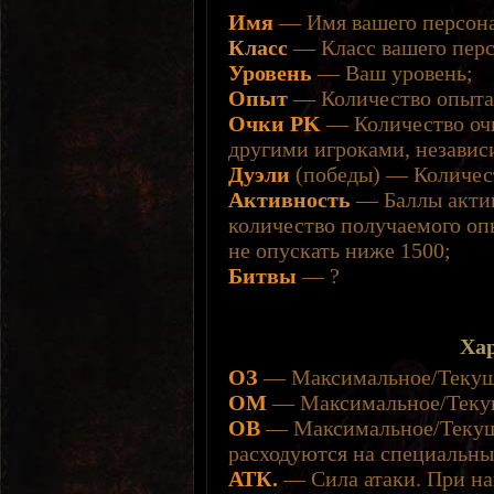
Имя
— Имя вашего персон
Класс
— Класс вашего пер
Уровень
— Ваш уровень;
Опыт
— Количество опыта 
Очки PK
— Количество оч
другими игроками, независи
Дуэли
(победы) — Количест
Активность
— Баллы актив
количество получаемого опы
не опускать ниже 1500;
Битвы
— ?
Ха
ОЗ
— Максимальное/Текуще
ОМ
— Максимальное/Текущ
ОВ
— Максимальное/Текуще
расходуются на специальны
АТК.
— Сила атаки. При на