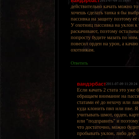
вандэрбаст
2011-07-09 11:18:07
действительно качать можно то
хочешь сделать танка я бы выбрл
пассивка на защиту поэтому её 
У охотниц пассивка на уклон к
раскачивают, поэтому остальны
попросту будите мазать по ним.
повесил орден на урон, а качаю
охотникам.
Ответить
вандэрбаст
2011-07-09 11:20:24
Если качать 2 стата это уже
обращаем внимание на пасси
статами её до нехочу или ла
куда клонить пвп или пве. 
учитывать шмот, орден, кар
или "подправить" и поэтому 
что достаточно, можно будит
пробывать уклон, либо деф.