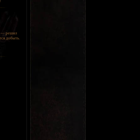
м — решил
тся добыть.