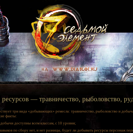
 ресурсов — травничество, рыболовство, ру
ествует три вида «добывающих» ремесла: травничество, рыболовство и добыч
хие факты:
добычи доступны всем классам, с 10 уровня;
авыков по сбору нет, и нет разницы, будет ли добывать ресурсы персонаж пер