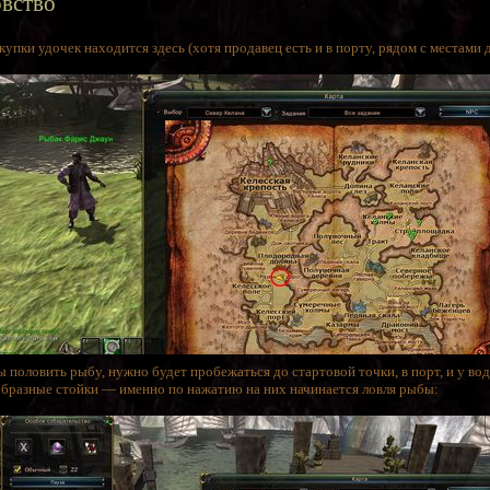
вство
упки удочек находится здесь (хотя продавец есть и в порту, рядом с местами 
ы половить рыбу, нужно будет пробежаться до стартовой точки, в порт, и у в
образные стойки — именно по нажатию на них начинается ловля рыбы: