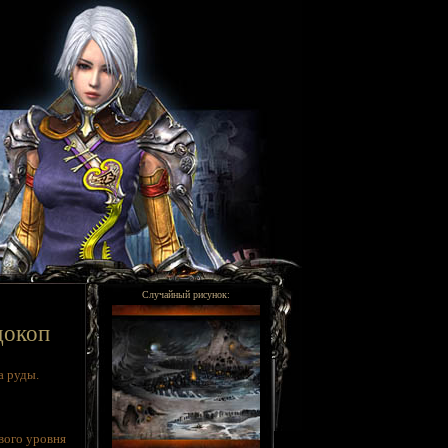
Случайный рисунок:
докоп
а руды.
вого уровня