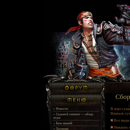
Сбор
В игре сущ
»
Новости
Вначале су
»
Седьмой элемент — обзор
игры
Все виды 
»
База знаний
Никаких н
»
Хроники