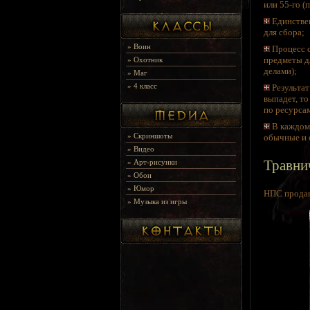
или 55-го (
Единствен
для сбора;
»
Воин
Процесс с
предметы д
»
Охотник
делами);
»
Маг
»
4 класс
Результат
выпадет, то
по ресурса
В каждом 
»
Скриншоты
обычные и 
»
Видео
Травни
»
Арт-рисунки
»
Обои
»
Юмор
НПС продаю
»
Музыка из игры