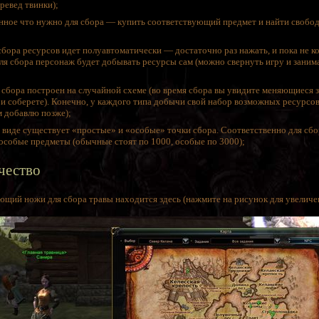
превед твинки);
ное что нужно для сбора — купить соответствующий предмет и найти свобо
бора ресурсов идет полуавтоматически — достаточно раз нажать, и пока не к
ля сбора персонаж будет добывать ресурсы сам (можно свернуть игру и заним
 сбора построен на случайной схеме (во время сбора вы увидите меняющиеся 
 и соберете). Конечно, у каждого типа добычи свой набор возможных ресурсов
м добавлю позже);
виде существует «простые» и «особые» точки сбора. Соответственно для сб
особые предметы (обычные стоят по 1000, особые по 3000);
чество
щий ножи для сбора травы находится здесь (нажмите на рисунок для увеличе