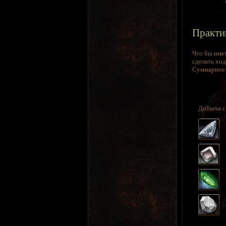
Практи
Что бы имет
сделать ход
Суммарное в
Добыча 