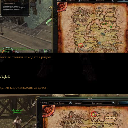
ростые стойки находятся рядом.
уды:
купки кирок находится здесь: