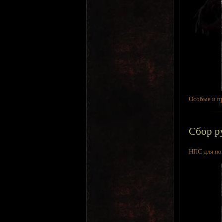
Особые и п
Сбор р
НПС для по