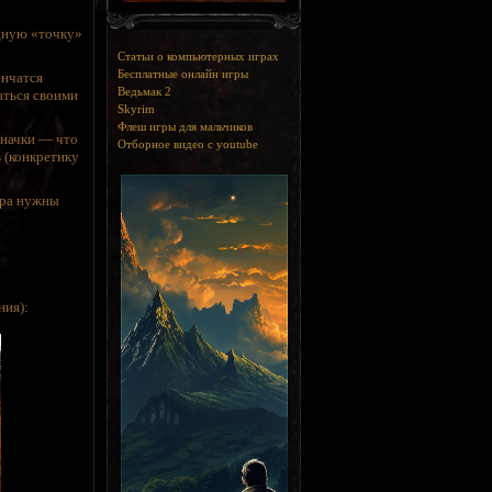
дную «точку»
Статьи о компьютерных играх
Бесплатные онлайн игры
ончатся
Ведьмак 2
аться своими
Skyrim
Флеш игры для мальчиков
значки — что
Отборное видео с youtube
 (конкретику
ора нужны
ния):