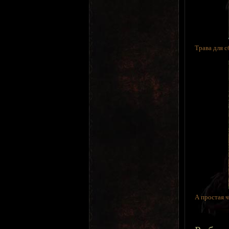
Трава для с
А простая ч