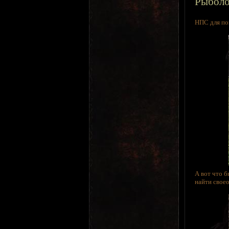
Рыболо
НПС для пок
А вот что б
найти свое