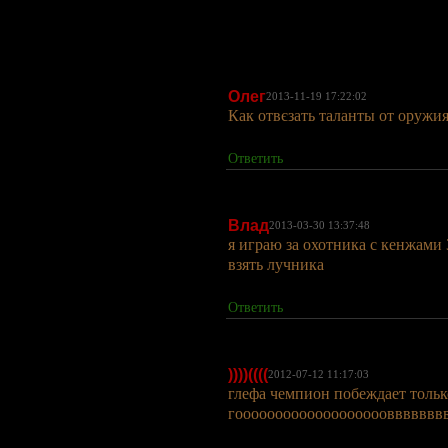
Олег
2013-11-19 17:22:02
Как отвєзать таланты от оружи
Ответить
Влад
2013-03-30 13:37:48
я играю за охотника с кенжами 
взять лучника
Ответить
))))((((
2012-07-12 11:17:03
глефа чемпион побеждает тольк
гооооооооооооооооооовввввв