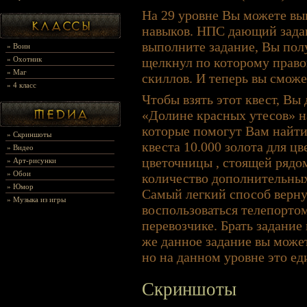
На 29 уровне Вы можете вы
навыков. НПС дающий зада
выполните задание, Вы пол
»
Воин
»
Охотник
щелкнул по которому право
»
Маг
скиллов. И теперь вы сможе
»
4 класс
Чтобы взять этот квест, Вы
«Долине красных утесов» н
которые помогут Вам найти 
»
Скриншоты
квеста 10.000 золота для ц
»
Видео
цветочницы , стоящей рядо
»
Арт-рисунки
»
Обои
количество дополнительных
»
Юмор
Самый легкий способ вернут
»
Музыка из игры
воспользоваться телепорто
перевозчике. Брать задание 
же данное задание вы может
но на данном уровне это е
Скриншоты