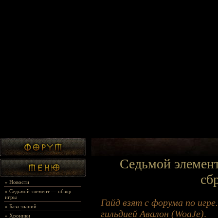
Седьмой элемент
сб
»
Новости
»
Седьмой элемент — обзор
игры
Гайд взят с форума по игре
»
База знаний
гильдией Авалон (WoaJe)
.
»
Хроники