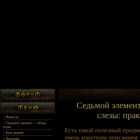
Седьмой элемент
слезы: пра
»
Новости
»
Седьмой элемент — обзор
игры
Есть такой полезный предме
»
База знаний
очень коротким описанием
»
Хроники