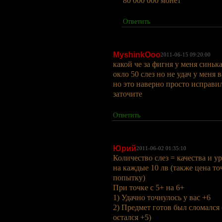
80 000 000 монет
Ответить
MyshinkOoo
2011-06-15 09:20:00
какой че за фигня у меня синька
окло 50 слез но не удач у меня 
но это наверно просто исправил
заточите
Ответить
Юрий
2011-06-02 01:35:10
Количество слез = качества и у
на каждые 10 лв (также цена то
попытку)
При точке с 5+ на 6+
1) Удачно точнулось у вас +6
2) Предмет готов был сломался 
остался +5)