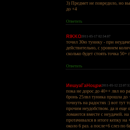
3) Предмет не повредило, но вы
до +4
Ответить
RIKKO
2011-05-17 02:54:07
точил 30ю тунику - при неудаче
действительно, с уровнем коли
сколько будет стоять точка 50+
Ответить
ИешуаГаНоцри
2011-05-12 22:07:5
пока не дорос до 40++ лвл но р
бронь 25лвл туника прошла до 
точнуть на радостях :) вот тут 
прочим неудобством. да и еще 
ломаются вместе с неудачей. на 
протачивался в итоге кепку на 
около 6 раз. а после+6 слез по 