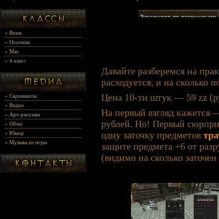
»
Воин
»
Охотник
»
Маг
»
4 класс
Давайте разберемся на практ
расходуется, и на сколько п
Цена 10-ти штук — 59 zz (р
»
Скриншоты
»
Видео
На первый взгляд кажется 
»
Арт-рисунки
рублей. Но! Первый сюрприз
»
Обои
одну заточку предметов
тра
»
Юмор
»
Музыка из игры
защите предмета +6 от раз
(видимо на сколько заточен