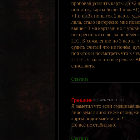
пробовал усилить карты до +2 л
попыток, карты были 1 лвла+1)
+1 и из 3х попыток 2 карты удач
лвла, стало интересно мне пов
выше с 3 мя картами но с уров
интересно кто еще эксперимент
П.С. К сожалению по 3 карты +
судить считай что не почём, д
попыток и посмотреть что к чем
П.П.С. я знаю что все решает ВК
списывать.
Ответить
Грешник
2011-09-29 09:15:31
Я заметил что если смешиваешь 
либо земля либо те же огонь,жи
карты поднимается лвл!
Но всё не стабильно.
Ответить