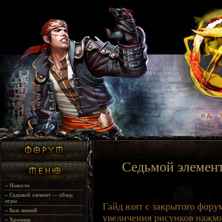
Седьмой элемент
»
Новости
»
Седьмой элемент — обзор
игры
Гайд взят с закрытого фору
»
База знаний
увеличения рисунков нажми
»
Хроники