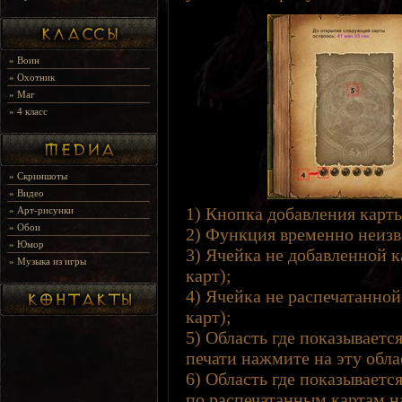
»
Воин
»
Охотник
»
Маг
»
4 класс
»
Скриншоты
»
Видео
1) Кнопка добавления карты
»
Арт-рисунки
»
Обои
2) Функция временно неизв
»
Юмор
3) Ячейка не добавленной 
»
Музыка из игры
карт);
4) Ячейка не распечатанно
карт);
5) Область где показывается
печати нажмите на эту обла
6) Область где показываетс
по распечатанным картам на