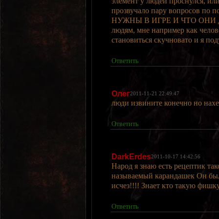
элемент у людей проснулся, или
прозвучало пару вопросов п
НУЖНЫ В ИГРЕ И ЧТО ОНИ ДА
людям, мне например как челов
становиться скучновато и я под
Ответить
Олег
2011-11-21 22:49:47
люди извините конечно но нах
Ответить
DarkErdes
2011-10-17 14:42:56
Народ я знаю есть рецептик так
называемый карандашек Он был 
исчез!!!! Знает кто такую фишк
Ответить