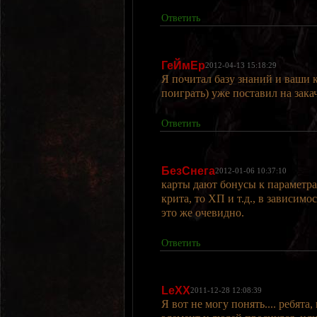
Ответить
ГеЙмЕр
2012-04-13 15:18:29
Я почитал базу знаний и ваши 
поиграть) уже поставил на закач
Ответить
БезСнега
2012-01-06 10:37:10
карты дают бонусы к параметрам
крита, то ХП и т.д., в зависимо
это же очевидно.
Ответить
LeXX
2011-12-28 12:08:39
Я вот не могу понять.... ребята