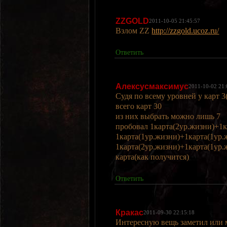
ZZGOLD
2011-10-05 21:45:57
Взлом ZZ
http://zzgold.ucoz.ru/
Ответить
Алексусмаксимус
2011-10-02 21:
Судя по всему уровней у карт 3
всего карт 30
из них выбрать можно лишь 7
пробовал 1карта(2ур.жизни)+1к
1карта(1ур.жизни)+1карта(1ур.
1карта(2ур.жизни)+1карта(1ур
карта(как получится)
Ответить
Кракас
2011-09-30 22:15:18
Интересную вещь заметил или м