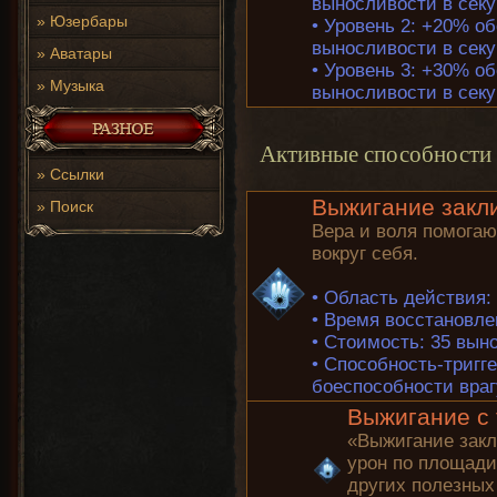
выносливости в секу
»
Юзербары
•
Уровень 2: +20% об
выносливости в секу
»
Аватары
•
Уровень 3: +30% об
»
Музыка
выносливости в секу
Активные способности
»
Ссылки
Выжигание закли
»
Поиск
Вера и воля помога
вокруг себя.
•
Область действия: 
•
Время восстановлен
•
Стоимость: 35 вын
•
Способность-тригге
боеспособности вра
Выжигание с т
«Выжигание закл
урон по площади
других полезных