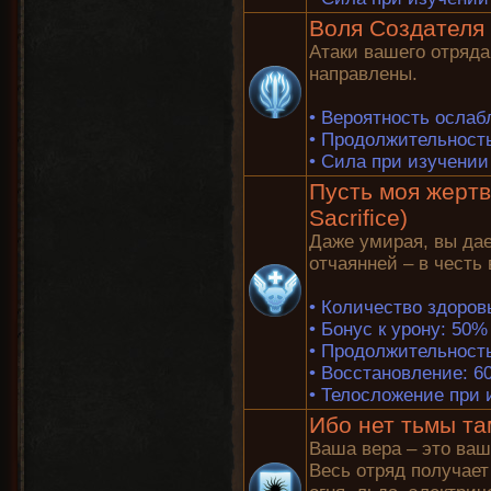
Воля Создателя (
Атаки вашего отряда
направлены.
•
Вероятность ослаб
•
Продолжительность
•
Сила при изучении 
Пусть моя жертв
Sacrifice)
Даже умирая, вы да
отчаянней – в честь
•
Количество здоров
•
Бонус к урону: 50%
•
Продолжительность
•
Восстановление: 60
•
Телосложение при и
Ибо нет тьмы та
Ваша вера – это ваш
Весь отряд получает