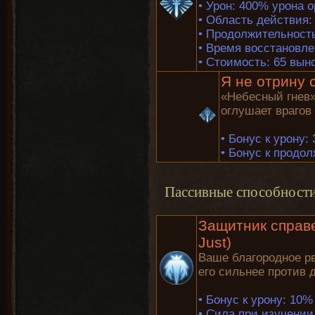
•
Урон: 400% урона 
•
Область действия: 
•
Продолжительность
•
Время восстановле
•
Стоимость: 65 вын
Я не отрину с
«Небесный гнев
оглушает врагов
•
Бонус к урону:
•
Бонус к продол
Пассивные способност
Защитник справе
Just)
Ваше благородное рв
его сильнее против 
•
Бонус к урону: 10%
•
Сила при изучении 