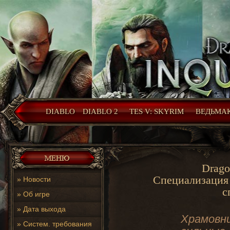
DIABLO
DIABLO 2
TES V: SKYRIM
ВЕДЬМАК
Drago
Специализация 
»
Новости
с
»
Об игре
»
Дата выхода
Храмовни
»
Систем. требования