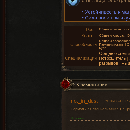
огня, льда, электрич
•
Устойчивость к маг
•
Сила воли при изуч
Расы:
Общее о расах
|
Лю
Классы:
Общее о классах
|
В
Общее о способнос
Способности:
Парные кинжалы
|
С
Буря
Общее о специ
Специализации:
Потрошитель
|
разрывов
|
Рыц
Комментарии
not_in_dust
2018-06-11 17:
Нормальная специализация. Не крут
Ответить