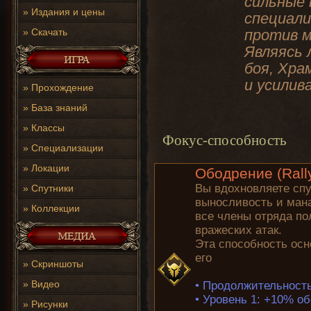
сильные 
»
Издания и цены
специали
»
Скачать
против м
Являясь 
боя, Хра
и усилив
»
Прохождение
»
База знаний
»
Классы
Фокус-способность
»
Специализации
»
Локации
Ободрение (Rall
Вы вдохновляете спу
»
Спутники
выносливость и мана
»
Коллекции
все члены отряда по
вражеских атак.
Эта способность осн
его
»
Скриншоты
»
Видео
•
Продолжительность:
•
Уровень 1: +10% об
»
Рисунки