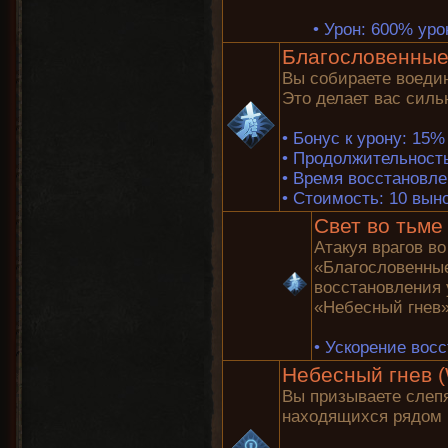
•
Урон: 600% уро
Благословенные 
Вы собираете воеди
Это делает вас силь
•
Бонус к урону: 15%
•
Продолжительность
•
Время восстановле
•
Стоимость: 10 вын
Свет во тьме 
Атакуя врагов в
«Благословенные
восстановления
«Небесный гнев»
•
Ускорение восс
Небесный гнев (
Вы призываете слеп
находящихся рядом 