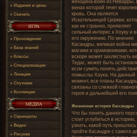
женщина-воин из Неварры, 
»
Издания и цены
венах которой течет короле
кровь. Она является
»
Скачать
Искательницей Церкви, кото
как не странно, проявляет
сильный интерес к Хоуку и 
его окружению. По мнению
»
Прохождение
Касандры, великая война м
»
База знаний
магами и храмовниками, ко
вскоре может захлестнуть в
»
Классы
Тедас, может быть остановл
»
Специализации
если суметь понять действи
»
Локации
помыслы Хоука. На данный
момент, все планы Касандр
»
Спутники
связаны со слежкой главног
»
Коллекции
героя и дальнейшей его пои
Жизненная история Кассандры
Что бы понять данного пер
»
Скриншоты
стоит углубиться в историю,
узнать, какой путь пришлось
»
Видео
пройти Касандре с самого де
»
Рисунки