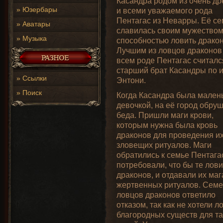
Касандра родом из очень др
»
Юзербары
и всеми уважаемого рода
Пентагас из Неварры. Её с
»
Аватары
славилась своим мужеством
»
Музыка
способностью ловить дракон
Лучшим из ловцов драконов
всем роде Пентагас считалс
старший брат Касандры по 
»
Ссылки
Энтони.
»
Поиск
Когда Касандра была мален
девочкой, на её город обру
беда. Пришли маги крови,
которым нужна была кровь
драконов для проведения и
зловещих ритуалов. Маги
обратились к семье Пентага
потребовали, что бы те лов
драконов, и отдавали их ма
жертвенных ритуалов. Семе
ловцов драконов ответило
отказом, так как не хотели л
благородных существ для та