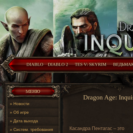
DIABLO
DIABLO 2
TES V: SKYRIM
ВЕДЬМАК
Dragon Age: Inqui
»
Новости
»
Об игре
»
Дата выхода
Касандра Пентагас – это
»
Систем. требования