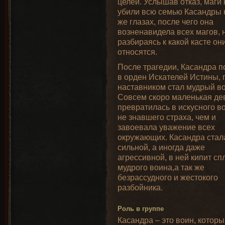
целей. Услышав отказ, маги
убили всю семью Касандры 
же глазах, после чего она
возненавидела всех магов, 
разбираясь к какой касте он
относятся.
После трагедии, Касандра п
в орден Искателей Истины, 
наставником стал мудрый во
Совсем скоро маленькая де
превратилась в искусного в
не знавшего страха, чем и
завоевала уважение всех
окружающих. Касандра стал
сильной, а иногда даже
агрессивной, в ней кипит сп
мудрого воина,а так же
безрассудного и жестокого
разбойника.
Роль в группе
Касандра – это воин, котор