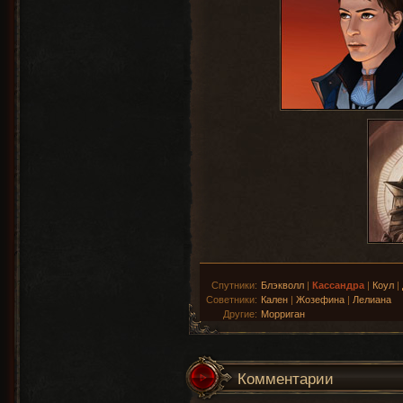
Спутники:
Блэкволл
|
Кассандра
|
Коул
|
Советники:
Кален
|
Жозефина
|
Лелиана
Другие:
Морриган
Комментарии