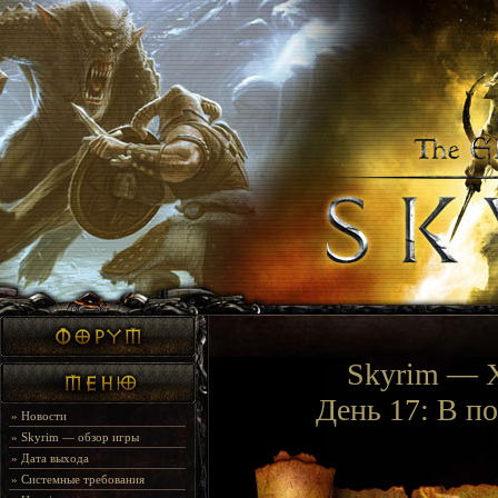
Skyrim — 
День 17: В по
»
Новости
»
Skyrim — обзор игры
»
Дата выхода
»
Системные требования