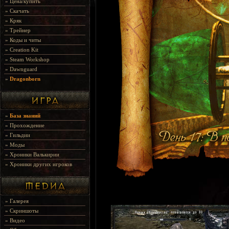
»
Цена/купить
»
Скачать
»
Кряк
»
Трейнер
»
Коды и читы
»
Creation Kit
»
Steam Workshop
»
Dawnguard
»
Dragonborn
»
База знаний
»
Прохождение
»
Гильдии
»
Моды
»
Хроники Валькирии
»
Хроники других игроков
»
Галерея
»
Скриншоты
»
Видео