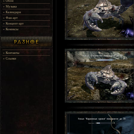
»
Обои
»
Музыка
»
Календари
»
Фан-арт
»
Концепт-арт
»
Комиксы
»
Контакты
»
Ссылки