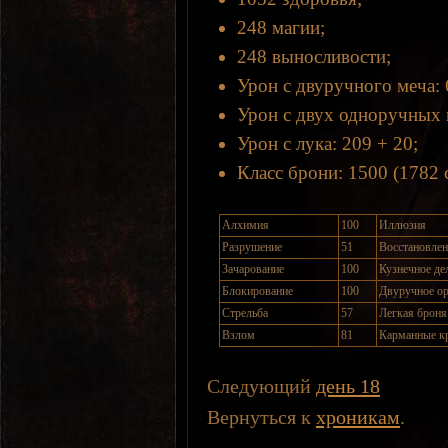
248 магии;
248 выносливости;
Урон с двуручного меча: 
Урон с двух одноручных 
Урон с лука: 209 + 20;
Класс брони: 1500 (1782 с
Алхимия
100
Иллюзия
Разрушение
51
Восстановле
Зачарование
100
Кузнечное де
Блокирование
100
Двуручное о
Стрельба
57
Легкая броня
Взлом
81
Карманные к
Следующий
день 18
Вернуться к
хроникам
.