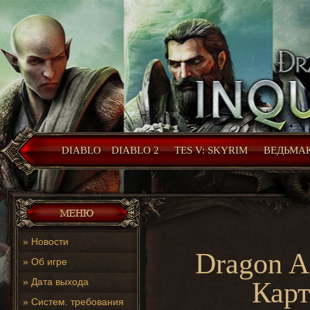
DIABLO
DIABLO 2
TES V: SKYRIM
ВЕДЬМАК
»
Новости
Dragon Ag
»
Об игре
»
Дата выхода
Карт
»
Систем. требования