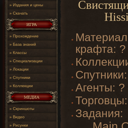
Свистящи
»
Издания и цены
Hiss
»
Скачать
Материал
»
Прохождение
»
База знаний
крафта: ?
»
Классы
Коллекции
»
Специализации
»
Локации
Спутники:
»
Спутники
Агенты: ?
»
Коллекции
Торговцы:
»
Скриншоты
Задания:
»
Видео
Main Q
»
Рисунки