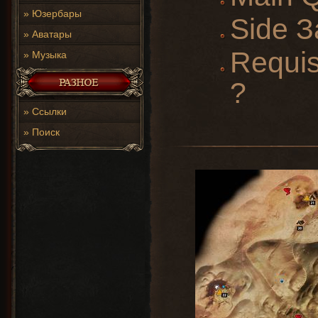
»
Юзербары
Side З
»
Аватары
Requis
»
Музыка
?
»
Ссылки
»
Поиск