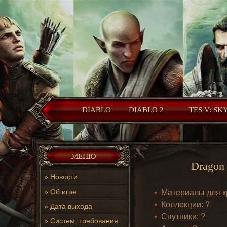
DIABLO
DIABLO 2
TES V: SK
Dragon 
»
Новости
»
Об игре
Материалы для к
Коллекции: ?
»
Дата выхода
Спутники: ?
»
Систем. требования