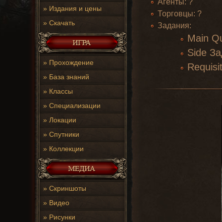
Агенты: ?
»
Издания и цены
Торговцы: ?
»
Скачать
Задания:
Main Qu
Side За
»
Прохождение
Requisi
»
База знаний
»
Классы
»
Специализации
»
Локации
»
Спутники
»
Коллекции
»
Скриншоты
»
Видео
»
Рисунки