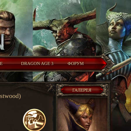
LE
DRAGON AGE 3
ФОРУМ
estwood)