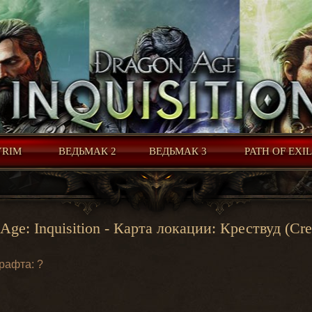
YRIM
ВЕДЬМАК 2
ВЕДЬМАК 3
PATH OF EXI
Age: Inquisition - Карта локации: Крествуд (Cr
рафта: ?