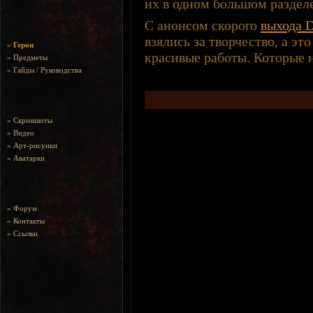
их в одном большом разделе
С анонсом скорого
выхода D
взялись за творчество, а эт
»
Герои
красивые работы. Которые 
»
Предметы
»
Гайды / Руководства
»
Скриншоты
»
Видео
»
Арт-рисунки
»
Аватарки
»
Форум
»
Контакты
»
Ссылки