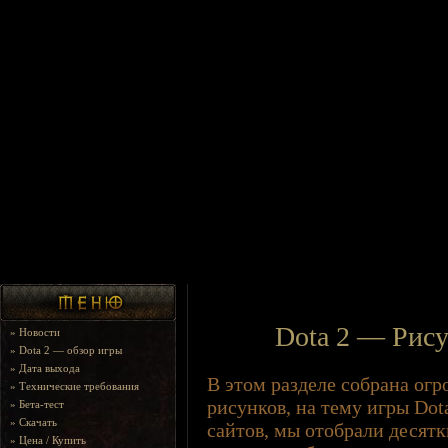
Dota 2 — Рису
»
Новости
»
Dota 2 — обзор игры
»
Дата выхода
В этом разделе собрана огр
»
Технические требования
рисунков, на тему игры Dot
»
Бета-тест
»
Скачать
сайтов, мы отобрали десятк
»
Цена / Купить